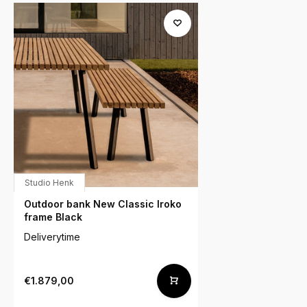
Studio Henk
Outdoor bank New Classic Iroko
frame Black
Deliverytime
€1.879,00