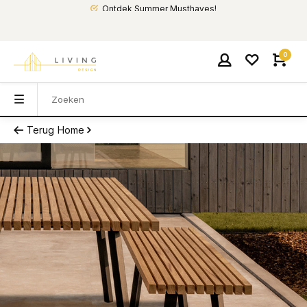
Ontdek Summer Musthaves!
0
Terug
Home