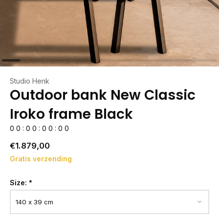
Studio Henk
Outdoor bank New Classic
Iroko frame Black
0
0
:
0
0
:
0
0
:
0
0
€1.879,00
Gratis verzending
Size:
*