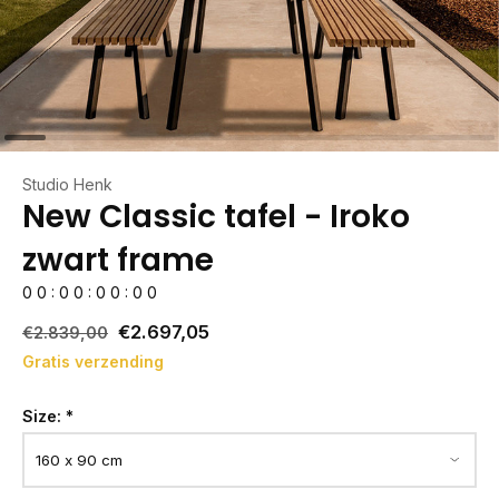
Studio Henk
New Classic tafel - Iroko
zwart frame
0
0
:
0
0
:
0
0
:
0
0
€2.697,05
€2.839,00
Gratis verzending
Size:
*