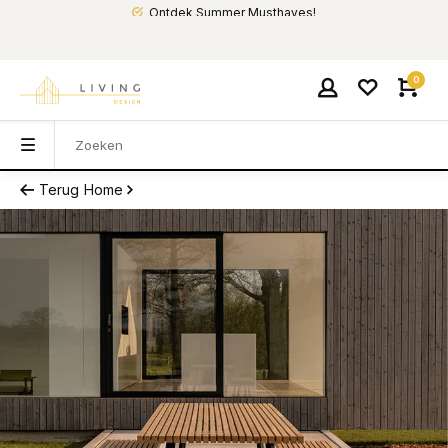
Ontdek Summer Musthaves!
0
Terug
Home