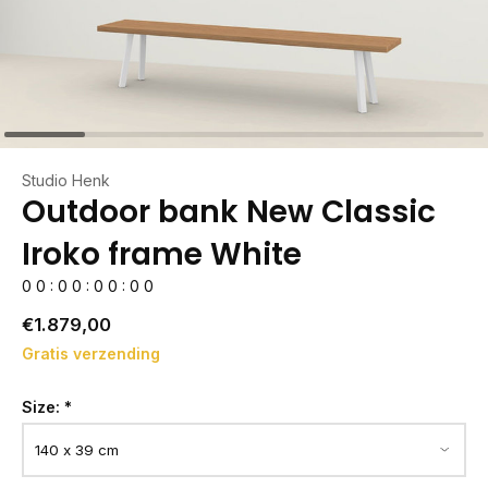
Studio Henk
Outdoor bank New Classic
Iroko frame White
0
0
:
0
0
:
0
0
:
0
0
€1.879,00
Gratis verzending
Size:
*