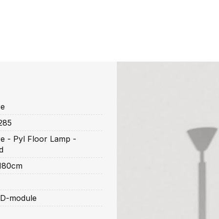
re
285
ure - Pyl Floor Lamp -
d
 180cm
ED-module