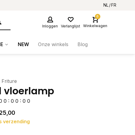
NL
FR
0
Winkelwagen
Inloggen
Verlanglijst
E
NEW
Onze winkels
Blog
 Friture
l vloerlamp
0
0
:
0
0
:
0
0
25,00
s verzending