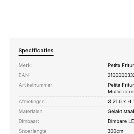
Specificaties
Merk:
Petite Fritu
EAN:
210000033
Artikelnummer:
Petite Frit
Multicolore
Afmetingen:
Ø 21.6 x H
Materialen:
Gelakt staal
Dimbaar:
Dimbare L
Snoerlengte:
300cm