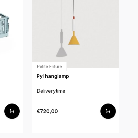
Petite Friture
Bo
Pyl hanglamp
N
Deliverytime
De
€720,00
€