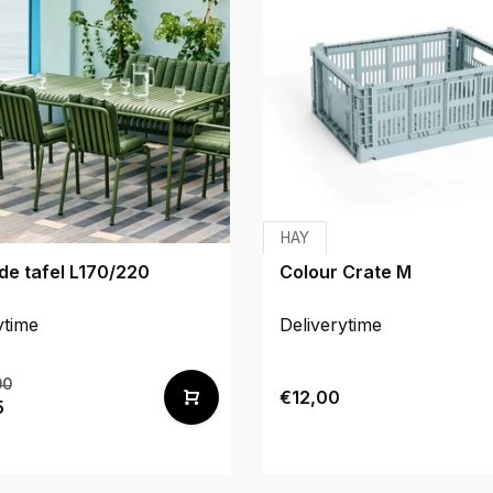
HAY
de tafel L170/220
Colour Crate M
ytime
Deliverytime
00
€12,00
5