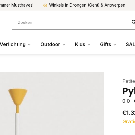
mmer Musthaves!
Winkels in Drongen (Gent) & Antwerpen
Verlichting
Outdoor
Kids
Gifts
SAL
Petite
Py
0
0
:
€1.3
Grati