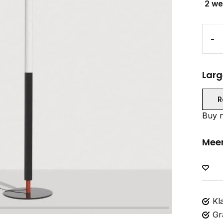
2 w
-
Larg
R
Buy n
Meer
Kl
Gr