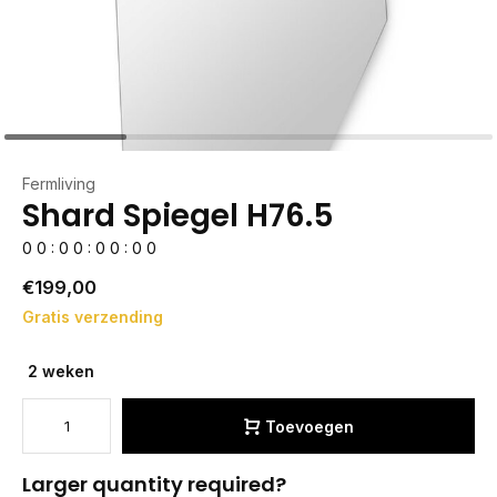
Fermliving
Shard Spiegel H76.5
0
0
:
0
0
:
0
0
:
0
0
€199,00
Gratis verzending
2 weken
Toevoegen
Larger quantity required?