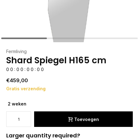
Fermliving
Shard Spiegel H165 cm
0
0
:
0
0
:
0
0
:
0
0
€459,00
Gratis verzending
2 weken
Toevoegen
Larger quantity required?