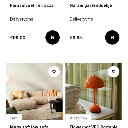
Parasolvoet Terrazza
Naram gastendoekje
Deliverytime
Deliverytime
€99,00
€9,95
HAY
&Tradition
Mags soft low sofa
Flowerpot VP9 Portable