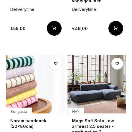
vogelgeluiden
Deliverytime
Deliverytime
€55,00
€49,00
Bongusta
HAY
Naram handdoek
Mags Soft Sofa Low
(50x80cm)
armrest 2.5 seater -
combination 3