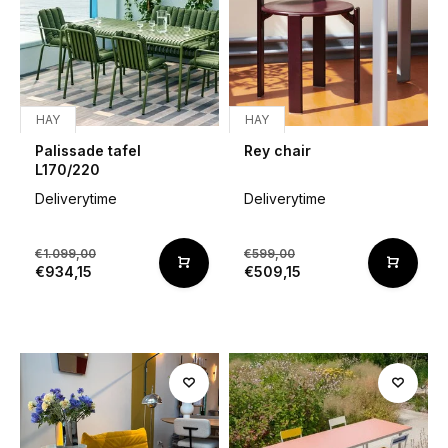
HAY
HAY
Palissade tafel
Rey chair
L170/220
Deliverytime
Deliverytime
€1.099,00
€599,00
€934,15
€509,15