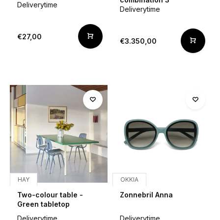
Deliverytime
Deliverytime
€27,00
€3.350,00
HAY
OKKIA
Two-colour table -
Zonnebril Anna
Green tabletop
Deliverytime
Deliverytime