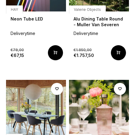
HAY
Valerie Objects
Neon Tube LED
Alu Dining Table Round
- Muller Van Severen
Deliverytime
Deliverytime
€79,00
€1.850,00
€67,15
€1.757,50