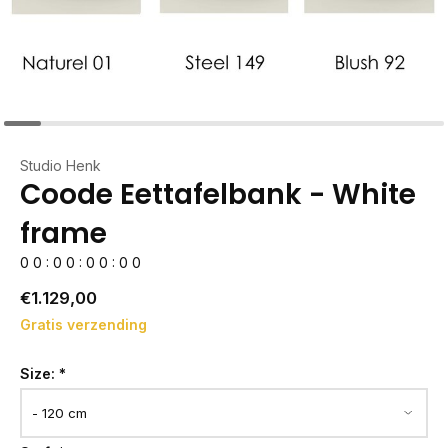
Studio Henk
Coode Eettafelbank - White
frame
0
0
:
0
0
:
0
0
:
0
0
€1.129,00
Gratis verzending
Size:
*