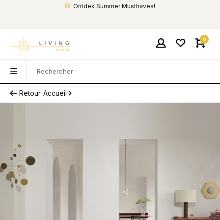
Ontdek Summer Musthaves!
0
Retour
Accueil