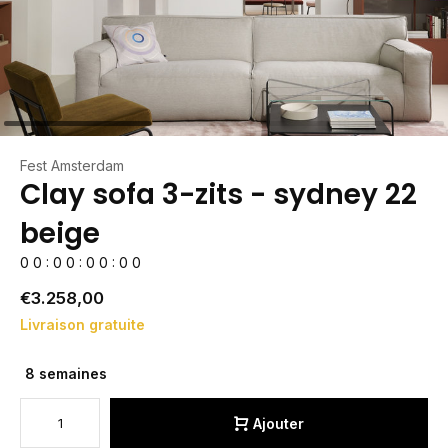
Fest Amsterdam
Clay sofa 3-zits - sydney 22
beige
0
0
:
0
0
:
0
0
:
0
0
€3.258,00
Livraison gratuite
8 semaines
Ajouter