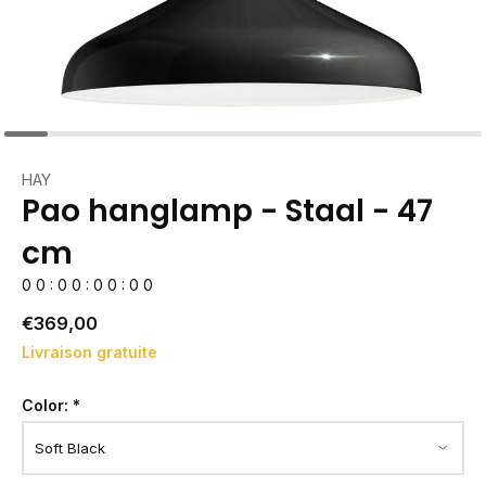
HAY
Pao hanglamp - Staal - 47
cm
0
0
:
0
0
:
0
0
:
0
0
€369,00
Livraison gratuite
Color:
*