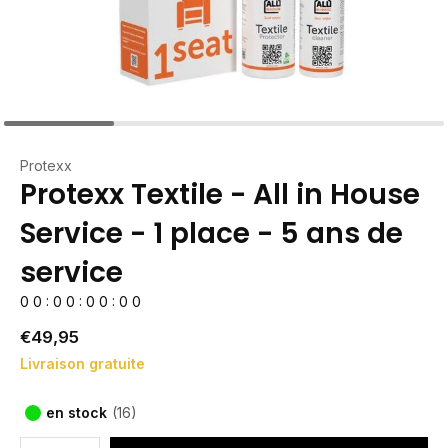
Protexx
Protexx Textile - All in House
Service - 1 place - 5 ans de
service
0
0
:
0
0
:
0
0
:
0
0
€49,95
Livraison gratuite
en stock
(16)