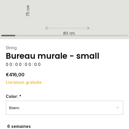
String
Bureau murale - small
0
0
:
0
0
:
0
0
:
0
0
€416,00
Livraison gratuite
Color:
*
6 semaines