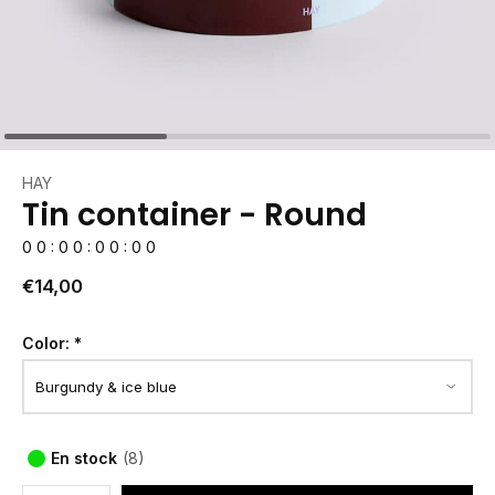
HAY
Tin container - Round
0
0
:
0
0
:
0
0
:
0
0
€14,00
Color:
*
En stock
(8)