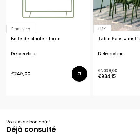
Fermliving
HAY
Boîte de plante - large
Table Palissade L
Deliverytime
Deliverytime
€1.099,00
€249,00
€934,15
Vous avez bon goût !
Déjà consulté