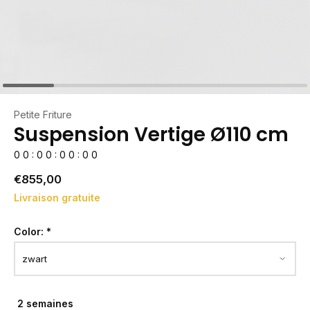
Petite Friture
Suspension Vertige Ø110 cm
0
0
:
0
0
:
0
0
:
0
0
€855,00
Livraison gratuite
Color:
*
2 semaines