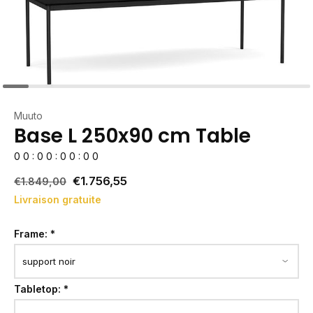
Muuto
Base L 250x90 cm Table
0
0
:
0
0
:
0
0
:
0
0
€1.756,55
€1.849,00
Livraison gratuite
Frame:
*
Tabletop:
*