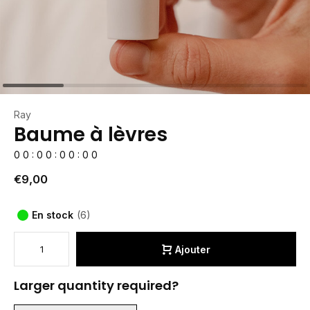
Ray
Baume à lèvres
0
0
:
0
0
:
0
0
:
0
0
€9,00
En stock
(6)
Ajouter
Larger quantity required?