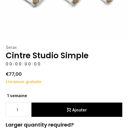
Serax
Cintre Studio Simple
0
0
:
0
0
:
0
0
:
0
0
€77,00
Livraison gratuite
1 semaine
Ajouter
Larger quantity required?