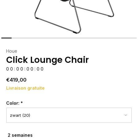
Houe
Click Lounge Chair
0
0
:
0
0
:
0
0
:
0
0
€419,00
Livraison gratuite
Color:
*
2 semaines