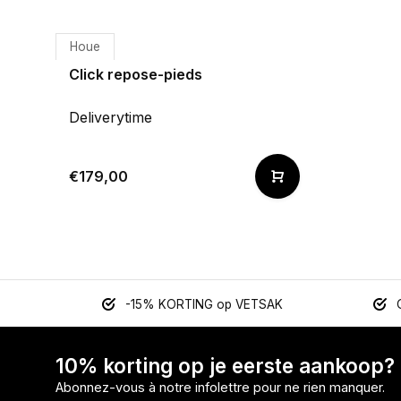
Houe
Click repose-pieds
Deliverytime
€179,00
-15% KORTING op VETSAK
10% korting op je eerste aankoop?
Abonnez-vous à notre infolettre pour ne rien manquer.