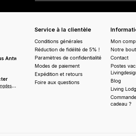
Service à la clientèle
Informat
Conditions générales
Mon comp
Réduction de fidélité de 5% !
Notre bout
Paramètres de confidentialité
Contact
us Antwerpen
Modes de paiement
Postes vac
Livingdesig
Expédition et retours
ter
Blog
Foire aux questions
a
ntwerpen@livingdesign.be
Living Lod
Commander
cadeau ?