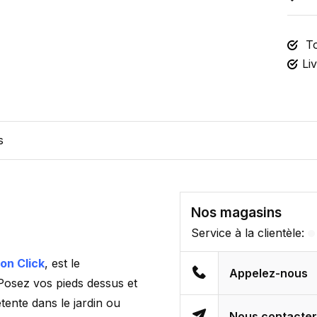
To
Li
s
Nos magasins
Service à la clientèle:
ion Click
, est le
Appelez-nous
 Posez vos pieds dessus et
tente dans le jardin ou
Nous contacte