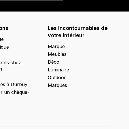
ions
Les incontournables de
votre intérieur
te
Marque
ique
Meubles
Déco
ants chez
n
Luminaire
Outdoor
ges à Durbuy
Marques
 un chèque-