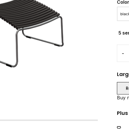
Colo
5 se
-
Larg
R
Buy n
Plus