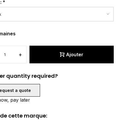
r:
*
maines
+
Ajouter
er quantity required?
equest a quote
ow, pay later
 de cette marque: