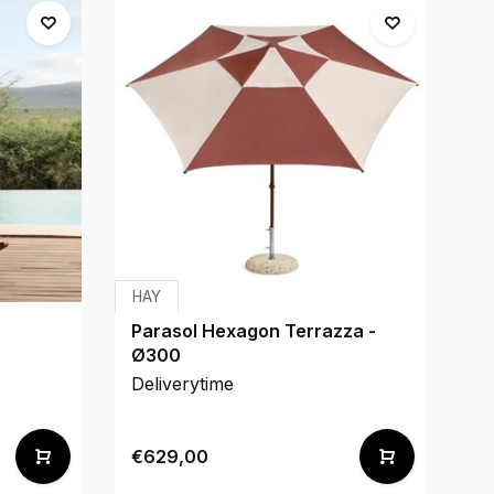
HAY
We
Parasol Hexagon Terrazza -
Fo
Ø300
Deliverytime
De
€629,00
€