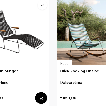
Houe
Sunlounger
Click Rocking Chaise
ytime
Deliverytime
00
€459,00