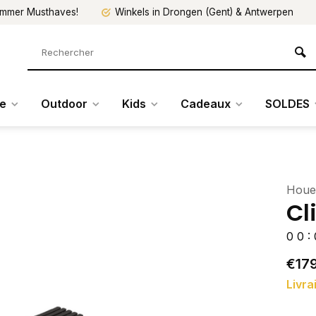
mmer Musthaves!
Winkels in Drongen (Gent) & Antwerpen
re
Outdoor
Kids
Cadeaux
SOLDES
Houe
Cl
0
0
:
€179
Livra