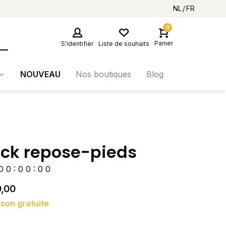
NL
FR
0
Panier
S'identifier
Liste de souhaits
NOUVEAU
Nos boutiques
Blog
ick repose-pieds
0
0
:
0
0
:
0
0
,00
ison gratuite