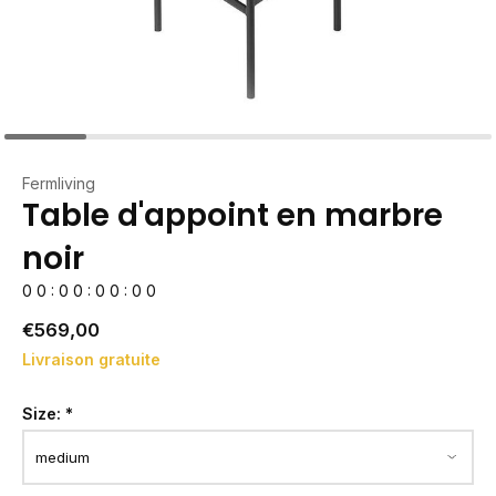
Fermliving
Table d'appoint en marbre
noir
0
0
:
0
0
:
0
0
:
0
0
€569,00
Livraison gratuite
Size:
*