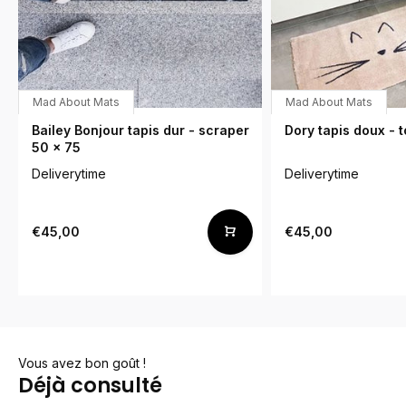
Mad About Mats
Mad About Mats
Bailey Bonjour tapis dur - scraper
Dory tapis doux - 
50 x 75
Deliverytime
Deliverytime
€45,00
€45,00
Vous avez bon goût !
Déjà consulté