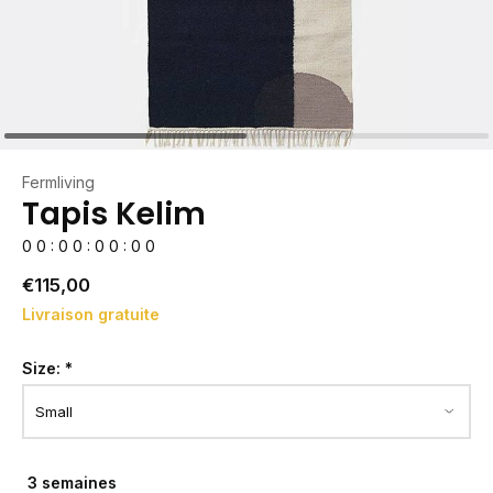
Fermliving
Tapis Kelim
0
0
:
0
0
:
0
0
:
0
0
€115,00
Livraison gratuite
Size:
*
3 semaines