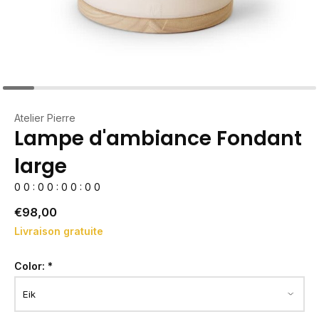
Atelier Pierre
Lampe d'ambiance Fondant
large
0
0
:
0
0
:
0
0
:
0
0
€98,00
Livraison gratuite
Color:
*