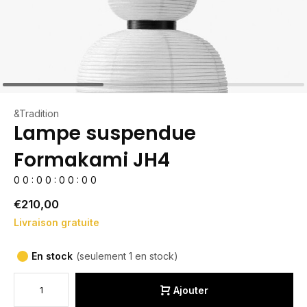
&Tradition
Lampe suspendue
Formakami JH4
0
0
:
0
0
:
0
0
:
0
0
€210,00
Livraison gratuite
En stock
(seulement 1 en stock)
Ajouter