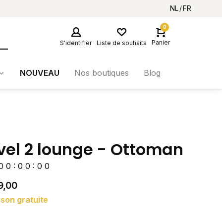
NL
FR
0
Panier
S'identifier
Liste de souhaits
NOUVEAU
Nos boutiques
Blog
vel 2 lounge - Ottoman
0
0
:
0
0
:
0
0
9,00
ison gratuite