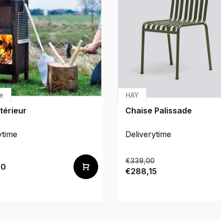
e
HAY
térieur
Chaise Palissade
ytime
Deliverytime
€339,00
00
€288,15