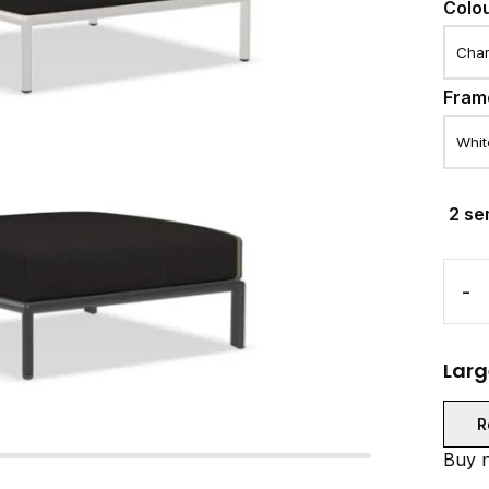
Colo
Fram
2 se
-
Larg
R
Buy n