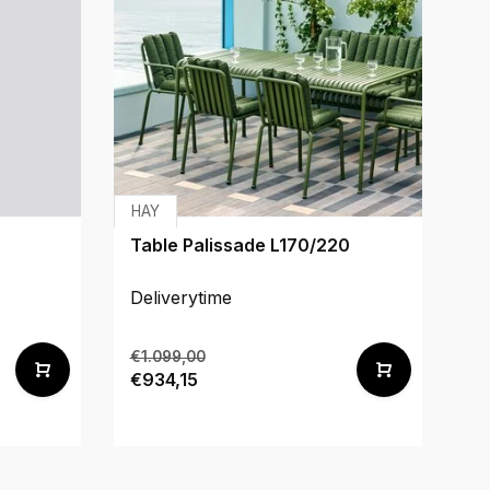
HAY
We
Table Palissade L170/220
Fi
Deliverytime
De
€1.099,00
€
€934,15