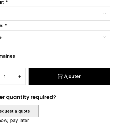
ur:
*
e:
*
maines
+
Ajouter
er quantity required?
equest a quote
ow, pay later