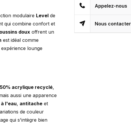
Appelez-nous
lection modulaire
Level
de
t qui combine confort et
Nous contacte
oussins doux
offrent un
n
est idéal comme
e expérience lounge
50% acrylique recyclé
,
 mais aussi une apparence
 à l'eau
,
antitache
et
variations de couleur
ge qui s'intègre bien