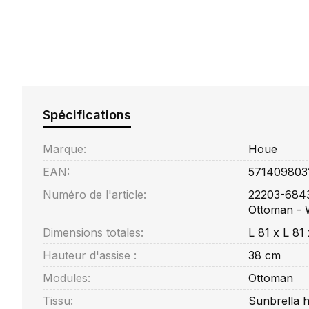
Spécifications
Marque:
Houe
EAN:
571409803
Numéro de l'article:
22203-6843
Ottoman - 
Dimensions totales:
L 81 x L 81
Hauteur d'assise :
38 cm
Modules:
Ottoman
Tissu:
Sunbrella h