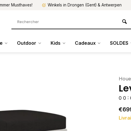
mmer Musthaves!
Winkels in Drongen (Gent) & Antwerpen
re
Outdoor
Kids
Cadeaux
SOLDES
Houe
Le
0
0
:
€69
Livra