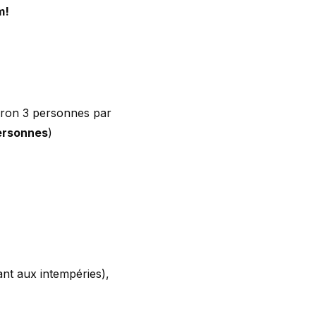
m!
iron 3 personnes par
ersonnes
)
ant aux intempéries),