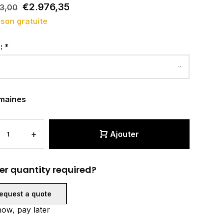
€2.976,35
33,00
ison gratuite
r:
*
maines
+
Ajouter
er quantity required?
equest a quote
ow, pay later