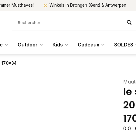
mmer Musthaves!
Winkels in Drongen (Gent) & Antwerpen
re
Outdoor
Kids
Cadeaux
SOLDES
s 170x34
Muut
le
20
17
0
0
: