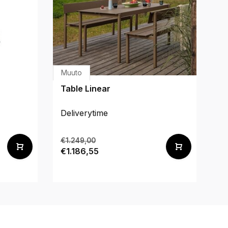
Muuto
Pe
Table Linear
Se
c
Deliverytime
De
€1.249,00
€4
€1.186,55
€