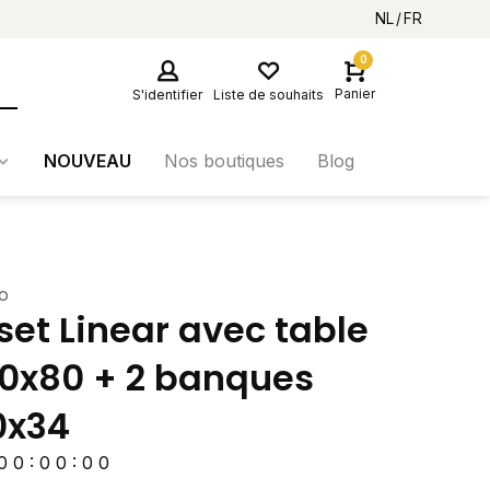
NL
FR
0
Panier
S'identifier
Liste de souhaits
NOUVEAU
Nos boutiques
Blog
o
 set Linear avec table
0x80 + 2 banques
0x34
0
0
:
0
0
:
0
0