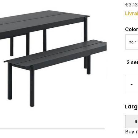
€3.1
Livra
Colo
2 se
-
Larg
R
Buy n