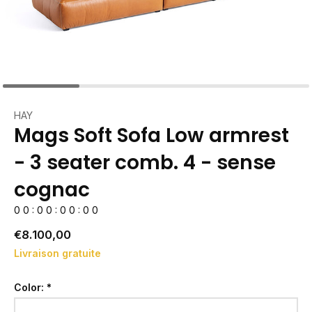
HAY
Mags Soft Sofa Low armrest
- 3 seater comb. 4 - sense
cognac
0
0
:
0
0
:
0
0
:
0
0
€8.100,00
Livraison gratuite
Color:
*