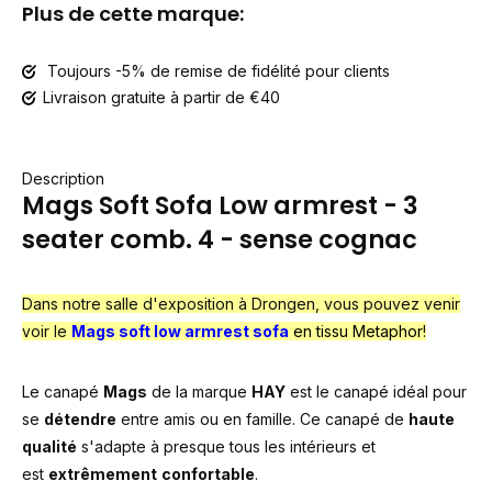
Plus de cette marque:
Toujours -5% de remise de fidélité pour clients
Livraison gratuite à partir de €40
Description
Mags Soft Sofa Low armrest - 3
seater comb. 4 - sense cognac
Dans notre salle d'exposition à Drongen, vous pouvez venir
voir le
Mags soft low armrest sofa
en tissu Metaphor
!
Le canapé
Mags
de la marque
HAY
est le canapé idéal pour
se
détendre
entre amis ou en famille. Ce canapé de
haute
qualité
s'adapte à presque tous les intérieurs et
est
extrêmement
confortable
.