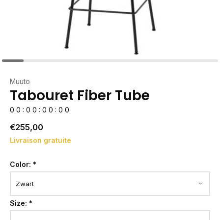
Muuto
Tabouret Fiber Tube
0
0
:
0
0
:
0
0
:
0
0
€255,00
Livraison gratuite
Color:
*
Size:
*