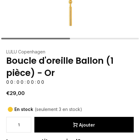
LULU Copenhagen
Boucle d'oreille Ballon (1
pièce) - Or
0
0
:
0
0
:
0
0
:
0
0
€29,00
En stock
(seulement 3 en stock)
Ajouter