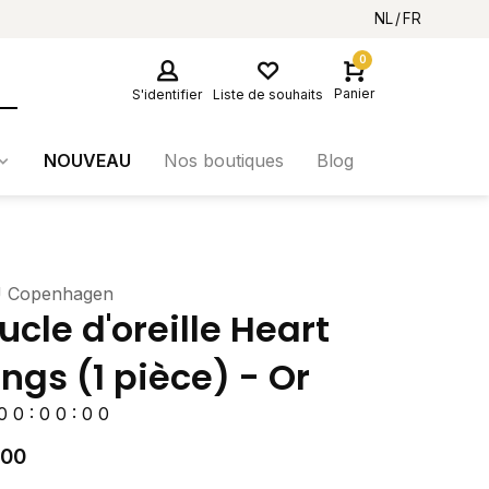
NL
FR
0
Panier
S'identifier
Liste de souhaits
NOUVEAU
Nos boutiques
Blog
 Copenhagen
ucle d'oreille Heart
ngs (1 pièce) - Or
0
0
:
0
0
:
0
0
,00