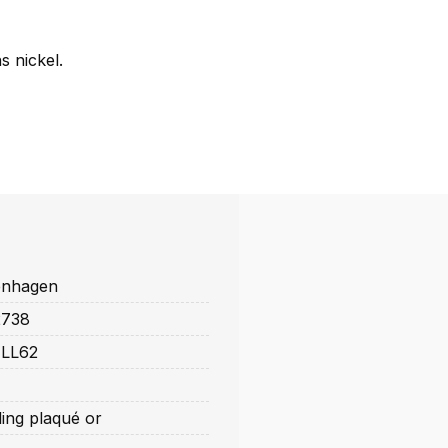
 nickel.
nhagen
2738
LL62
ling plaqué or