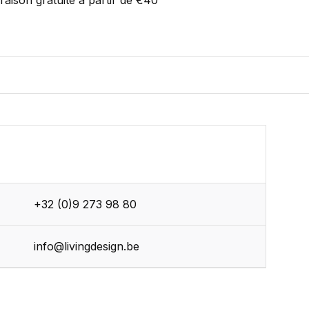
vraison gratuite à partir de €40
+32 (0)9 273 98 80
r
info@livingdesign.be