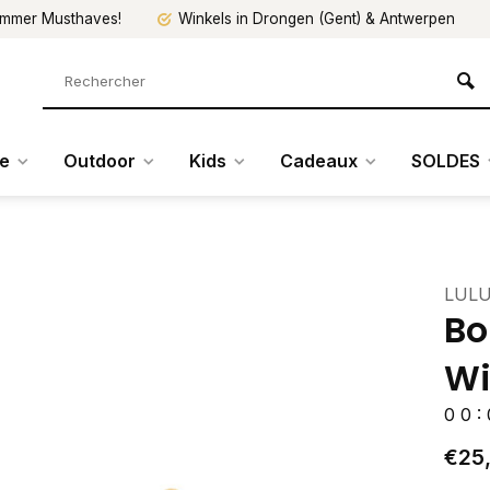
mmer Musthaves!
Winkels in Drongen (Gent) & Antwerpen
re
Outdoor
Kids
Cadeaux
SOLDES
LULU
Bo
Wi
0
0
:
€25