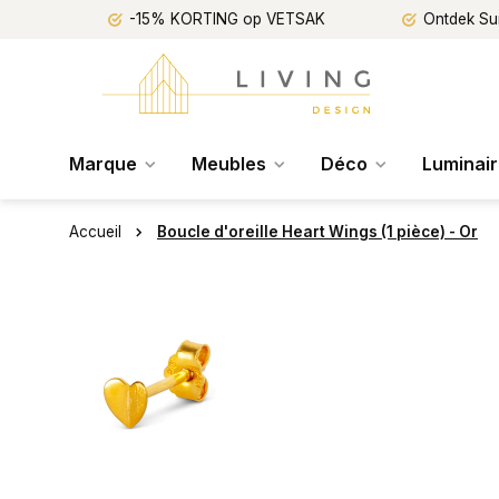
-15% KORTING op VETSAK
Ontdek Su
Marque
Meubles
Déco
Luminai
Accueil
Boucle d'oreille Heart Wings (1 pièce) - Or