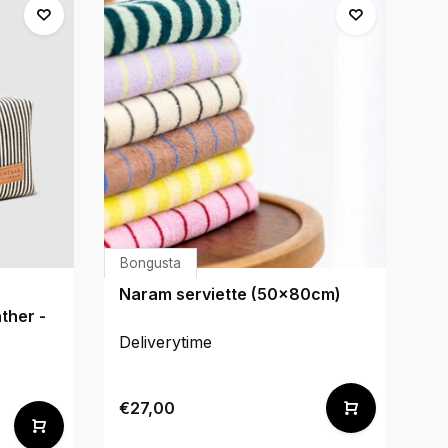
Bongusta
Bo
Naram serviette (50x80cm)
N
ther -
Deliverytime
De
€27,00
€