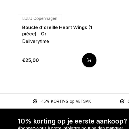
LULU Copenhagen
Boucle d'oreille Heart Wings (1
pièce) - Or
Deliverytime
€25,00
-15% KORTING op VETSAK
10% korting op je eerste aankoop?
Abonnez-vous à notre infolettre pour ne rien manquer.