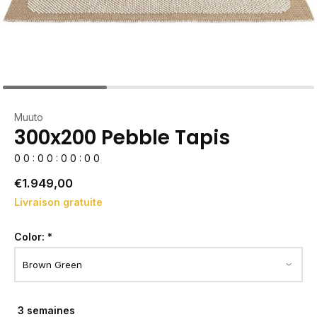
Muuto
300x200 Pebble Tapis
0
0
:
0
0
:
0
0
:
0
0
€1.949,00
Livraison gratuite
Color:
*
3 semaines