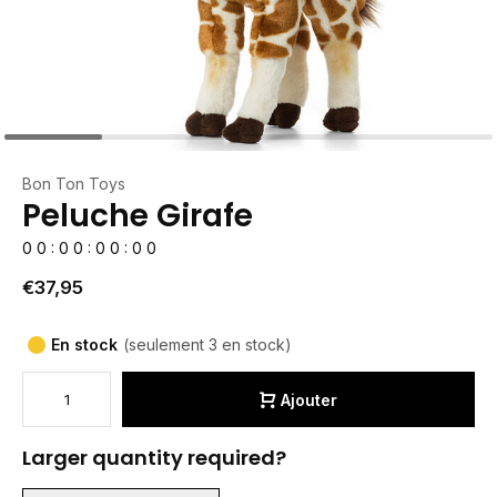
Bon Ton Toys
Peluche Girafe
0
0
:
0
0
:
0
0
:
0
0
€37,95
En stock
(seulement 3 en stock)
Ajouter
Larger quantity required?