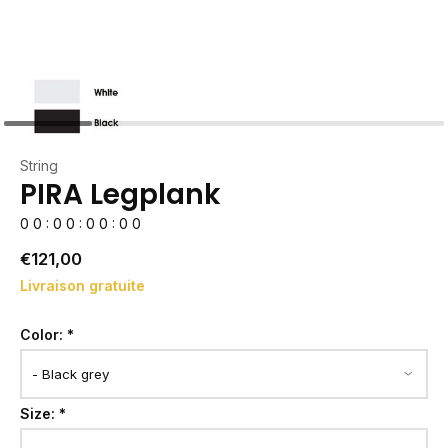
String
PIRA Legplank
0
0
:
0
0
:
0
0
:
0
0
€121,00
Livraison gratuite
Color:
*
Size:
*