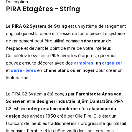
Description
PIRA Etagères - String
Le
PIRA G2 System
de
String
est un système de rangement
original qui est la pièce maîtresse de toute pièce. Le système
de rangement peut être utilisé comme
séparateur
de
l'espace et devient le point de mire de votre intérieur.
Complétez le système PIRA avec les étagères, que vous
pouvez ensuite décorer avec des
armoir
e
s
,
un
organizer
et
serre-livres
en
chêne blanc ou en noyer
pour créer un
look parfait.
Le PIRA G2 System a été conçu par
l'architecte Anna von
Schewen
et le
designer industriel Björn Dahlström
. PIRA
G2 est une
interprétation moderne
d'un
classique du
design
des années
1950
créé par Olle Pira. Olle était un
fabricant de meubles traditionnel mais progressiste qui utilisait
le cerisier, l'érable et le chêne vieilli dans ses créations.