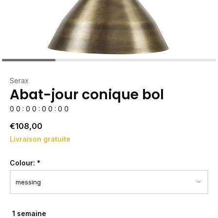
Serax
Abat-jour conique bol
0
0
:
0
0
:
0
0
:
0
0
€108,00
Livraison gratuite
Colour:
*
1 semaine