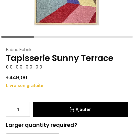
Fabric Fabrik
Tapisserie Sunny Terrace
0
0
:
0
0
:
0
0
:
0
0
€449,00
Livraison gratuite
Ajouter
Larger quantity required?