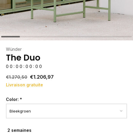
Wünder
The Duo
0
0
:
0
0
:
0
0
:
0
0
€1.206,97
€1.270,50
Livraison gratuite
Color:
*
2 semaines