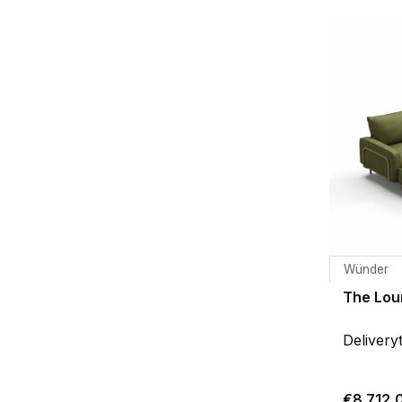
Wünder
The Lou
Delivery
€8.712,