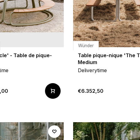
Wünder
cle' - Table de pique-
Table pique-nique 'The T
Medium
time
Deliverytime
,00
€6.352,50