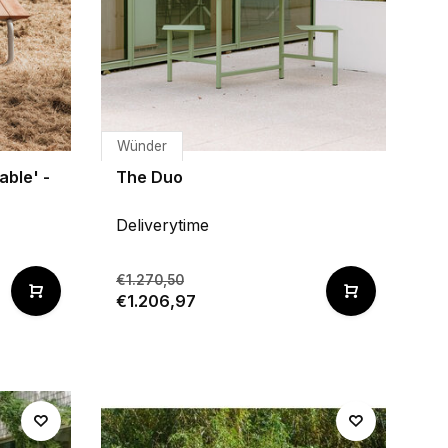
Wünder
able' -
The Duo
Deliverytime
€1.270,50
€1.206,97