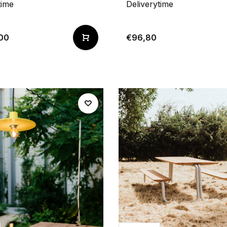
time
Deliverytime
00
€96,80