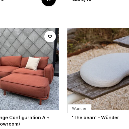
Wünder
nge Configuration A +
'The bean' - Wünder
howroom)