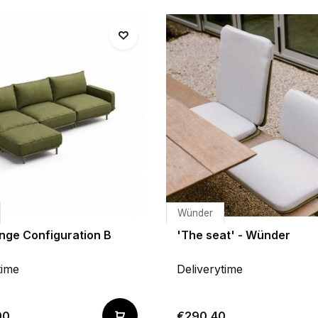
Wünder
nge Configuration B
'The seat' - Wünder
time
Deliverytime
00
€290,40