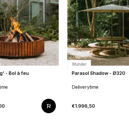
Wünder
g' - Bol à feu
Parasol Shadow - Ø320
time
Deliverytime
00
€1.996,50