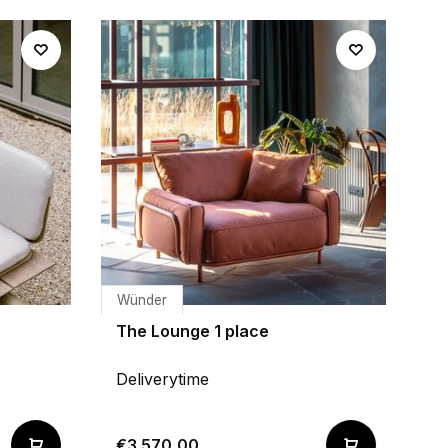
Wünder
The Lounge 1 place
Deliverytime
€3.570,00