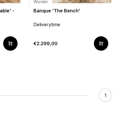
Wünder
able' -
Banque 'The Bench'
Deliverytime
€2.299,00
1