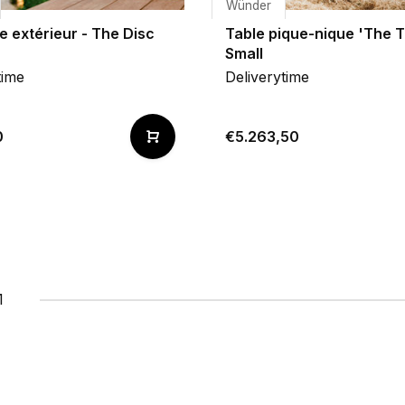
Wünder
e extérieur - The Disc
Table pique-nique 'The T
Small
time
Deliverytime
0
€5.263,50
1