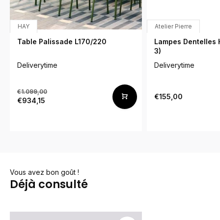
HAY
Atelier Pierre
Table Palissade L170/220
Lampes Dentelles H
3)
Deliverytime
Deliverytime
€1.099,00
€155,00
€934,15
Vous avez bon goût !
Déjà consulté