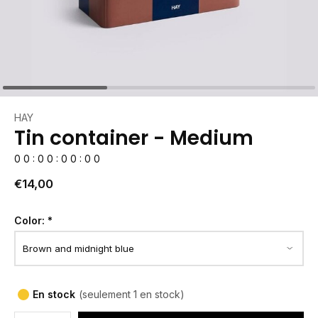
HAY
Tin container - Medium
0
0
:
0
0
:
0
0
:
0
0
€14,00
Color:
*
En stock
(seulement 1 en stock)