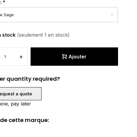
r:
*
n stock
(seulement 1 en stock)
+
Ajouter
er quantity required?
equest a quote
ow, pay later
 de cette marque: