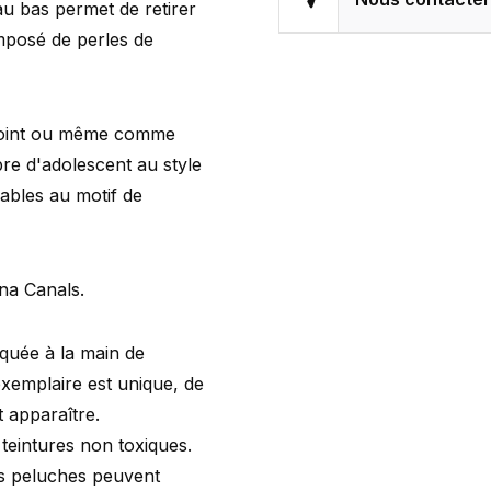
au bas permet de retirer
omposé de perles de
ppoint ou même comme
re d'adolescent au style
vables au motif de
na Canals.
quée à la main de
exemplaire est unique, de
t apparaître.
teintures non toxiques.
its peluches peuvent