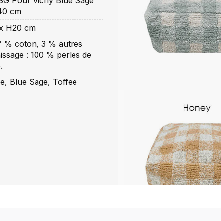
G Pouf Vichy Blue Sage
40 cm
 x H20 cm
7 % coton, 3 % autres
nissage : 100 % perles de
.
e, Blue Sage, Toffee