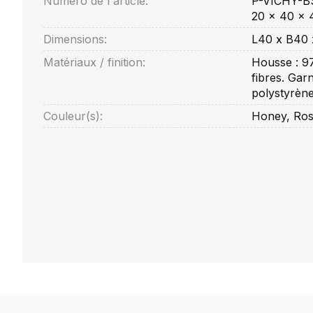
Numéro de l'article:
P-VICHY-BS
20 x 40 x 
Dimensions:
L40 x B40
Matériaux / finition:
Housse : 9
fibres. Gar
polystyrène
Couleur(s):
Honey, Ros