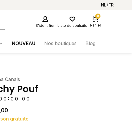
NL
FR
0
Panier
S'identifier
Liste de souhaits
NOUVEAU
Nos boutiques
Blog
na Canals
chy Pouf
0
0
:
0
0
:
0
0
,00
ison gratuite