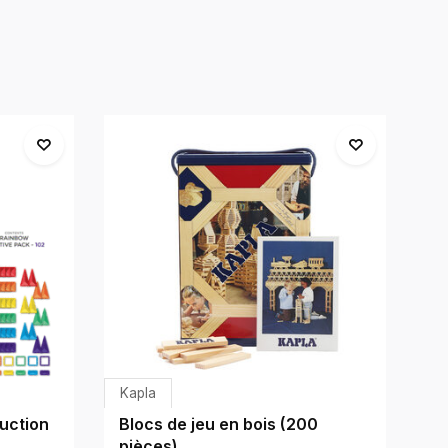
Kapla
Lo
uction
Blocs de jeu en bois (200
Ch
pièces)