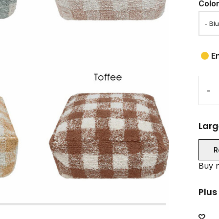
Colo
E
-
Larg
R
Buy n
Plus