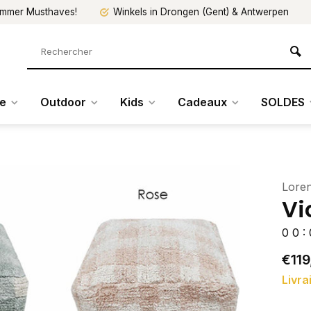
mmer Musthaves!
Winkels in Drongen (Gent) & Antwerpen
re
Outdoor
Kids
Cadeaux
SOLDES
Lore
Vi
0
0
:
€119
Livra