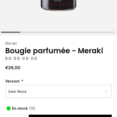
Meraki
Bougie parfumée - Meraki
0
0
:
0
0
:
0
0
:
0
0
€26,00
Version:
*
En stock
(14)