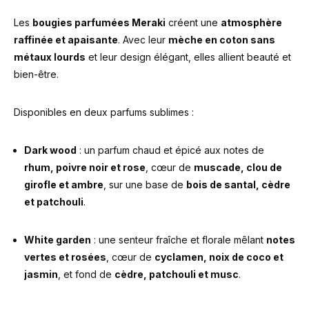
Les
bougies parfumées Meraki
créent une
atmosphère
raffinée et apaisante
. Avec leur
mèche en coton sans
métaux lourds
et leur design élégant, elles allient beauté et
bien-être.
Disponibles en deux parfums sublimes :
Dark wood
: un parfum chaud et épicé aux notes de
rhum, poivre noir et rose
, cœur de
muscade, clou de
girofle et ambre
, sur une base de
bois de santal, cèdre
et patchouli
.
White garden
: une senteur fraîche et florale mêlant
notes
vertes et rosées
, cœur de
cyclamen, noix de coco et
jasmin
, et fond de
cèdre, patchouli et musc
.