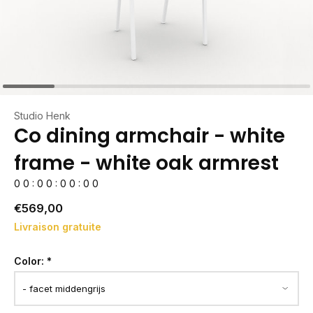
Studio Henk
Co dining armchair - white
frame - white oak armrest
0
0
:
0
0
:
0
0
:
0
0
€569,00
Livraison gratuite
Color:
*