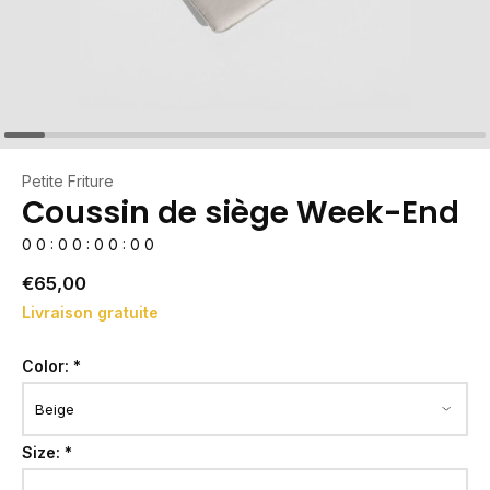
Petite Friture
Coussin de siège Week-End
0
0
:
0
0
:
0
0
:
0
0
€65,00
Livraison gratuite
Color:
*
Size:
*