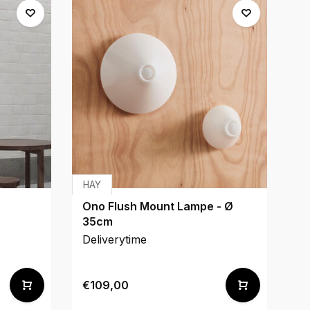
HAY
&T
Ono Flush Mount Lampe - Ø
L
35cm
Deliverytime
De
€109,00
€