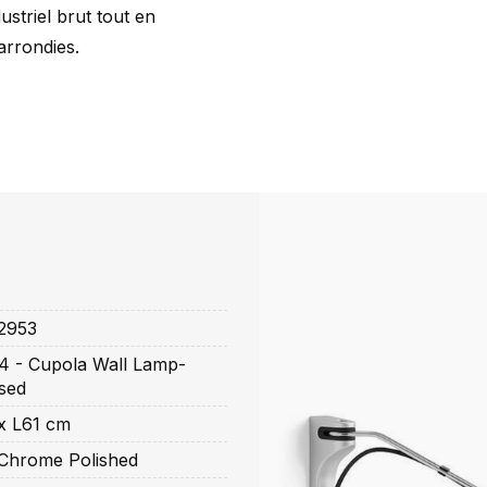
striel brut tout en
 arrondies.
2953
 - Cupola Wall Lamp-
sed
x L61 cm
Chrome Polished