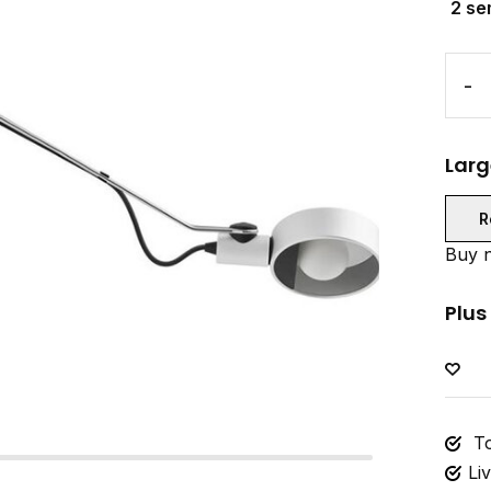
2 se
-
Larg
R
Buy n
Plus
To
Li