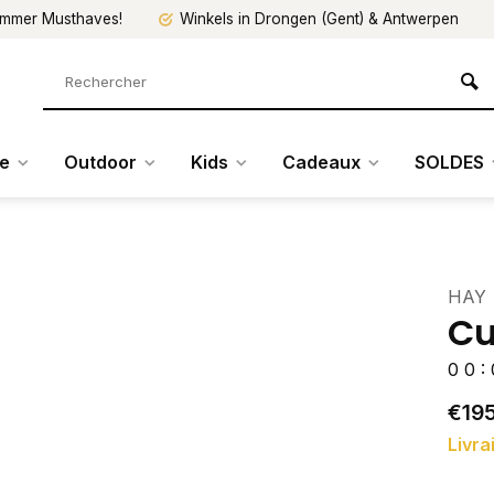
mmer Musthaves!
Winkels in Drongen (Gent) & Antwerpen
re
Outdoor
Kids
Cadeaux
SOLDES
HAY
Cu
0
0
:
€19
Livra