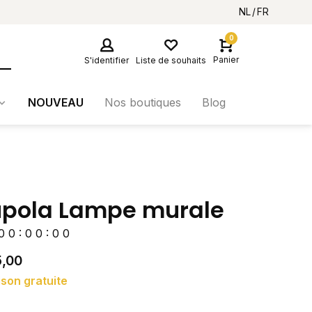
NL
FR
0
Panier
S'identifier
Liste de souhaits
NOUVEAU
Nos boutiques
Blog
pola Lampe murale
0
0
:
0
0
:
0
0
5,00
ison gratuite