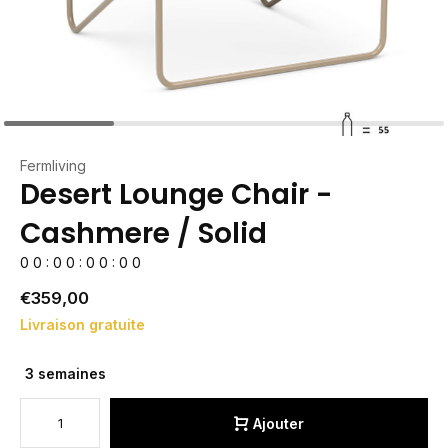
Fermliving
Desert Lounge Chair -
Cashmere / Solid
0
0
:
0
0
:
0
0
:
0
0
€359,00
Livraison gratuite
3 semaines
Ajouter