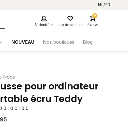
NL
FR
0
Panier
S'identifier
Liste de souhaits
NOUVEAU
Nos boutiques
Blog
io Noos
usse pour ordinateur
rtable écru Teddy
0
0
:
0
0
:
0
0
,95