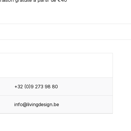
vraison gratuite à partir de €40
+32 (0)9 273 98 80
r
info@livingdesign.be