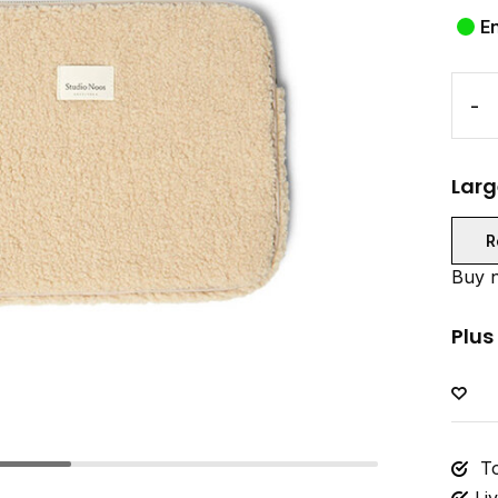
E
-
Larg
R
Buy n
Plus
To