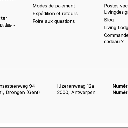
Modes de paiement
Postes vac
Livingdesig
Expédition et retours
ter
Blog
Foire aux questions
a
ntwerpen@livingdesign.be
Living Lod
Commander
cadeau ?
insesteenweg 94
IJzerenwaag 12a
Numér
1, Drongen (Gent)
2000, Antwerpen
Numér