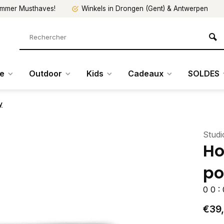
mmer Musthaves!
Winkels in Drongen (Gent) & Antwerpen
re
Outdoor
Kids
Cadeaux
SOLDES
y
Stud
Ho
po
0
0
:
€39