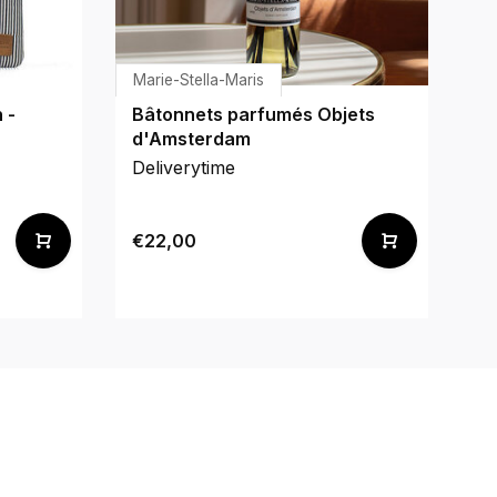
Marie-Stella-Maris
H
 -
Bâtonnets parfumés Objets
C
d'Amsterdam
Deliverytime
De
€22,00
€