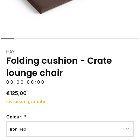
HAY
Folding cushion - Crate
lounge chair
0
0
:
0
0
:
0
0
:
0
0
€125,00
Livraison gratuite
Colour:
*