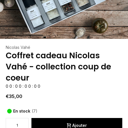
Nicolas Vahé
Coffret cadeau Nicolas
Vahé - collection coup de
coeur
0
0
:
0
0
:
0
0
:
0
0
€35,00
En stock
(7)
Ajouter