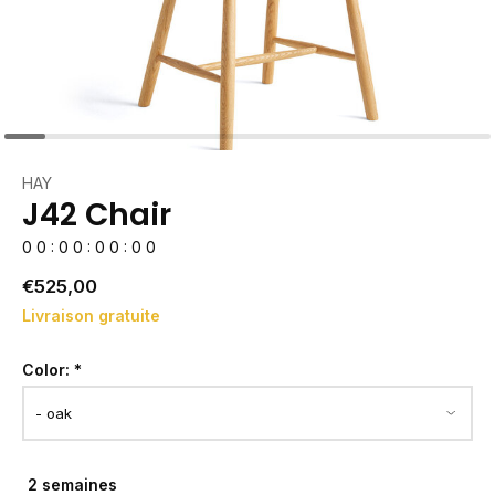
HAY
J42 Chair
0
0
:
0
0
:
0
0
:
0
0
€525,00
Livraison gratuite
Color:
*
2 semaines