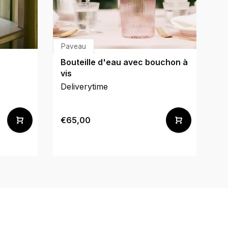
Paveau
Li
Bouteille d'eau avec bouchon à
Fa
vis
Deliverytime
De
€65,00
€