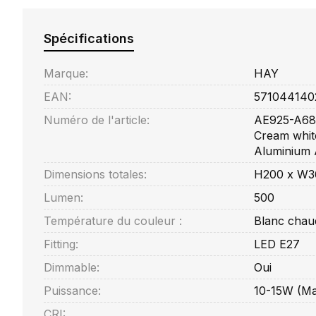
Spécifications
Marque:
HAY
EAN:
571044140
Numéro de l'article:
AE925-A686
Cream white
Aluminium 
Dimensions totales:
H200 x W36
Lumen:
500
Température du couleur :
Blanc chau
Fitting:
LED E27
Dimmable:
Oui
Puissance:
10-15W (Ma
CRI: