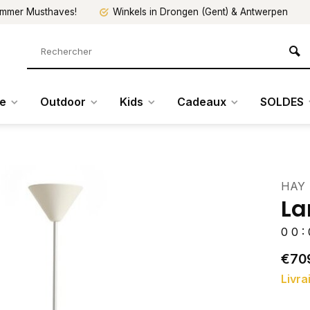
mmer Musthaves!
Winkels in Drongen (Gent) & Antwerpen
re
Outdoor
Kids
Cadeaux
SOLDES
HAY
La
0
0
:
€70
Livra