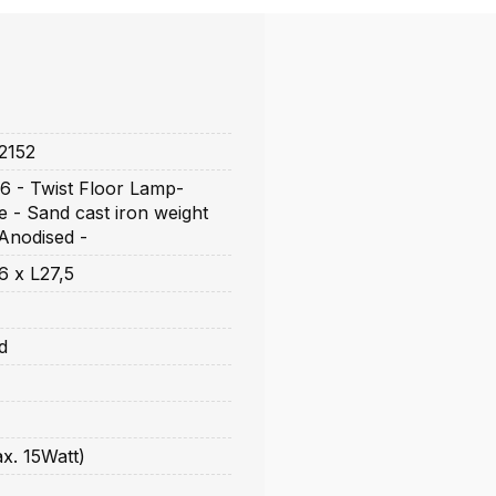
2152
 - Twist Floor Lamp-
 - Sand cast iron weight
Anodised -
 x L27,5
d
x. 15Watt)