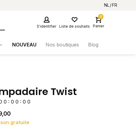
NL
FR
0
Panier
S'identifier
Liste de souhaits
NOUVEAU
Nos boutiques
Blog
mpadaire Twist
0
0
:
0
0
:
0
0
9,00
ison gratuite