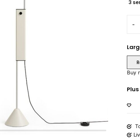
3 se
-
Larg
R
Buy n
Plus
To
Li