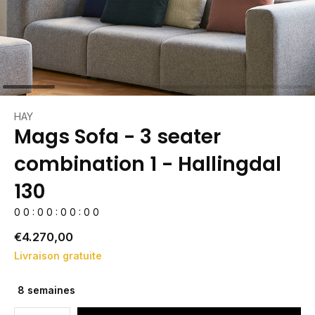
HAY
Mags Sofa - 3 seater
combination 1 - Hallingdal
130
0
0
:
0
0
:
0
0
:
0
0
€4.270,00
Livraison gratuite
8 semaines