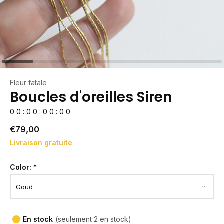
Fleur fatale
Boucles d'oreilles Siren
0
0
:
0
0
:
0
0
:
0
0
€79,00
Livraison gratuite
Color:
*
En stock
(seulement 2 en stock)